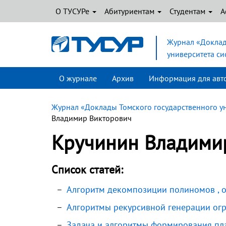
О ТУСУРе
Абитуриентам
Студентам
А
Журнал «Доклад
университета с
О журнале
Архив
Информация для авт
Журнал «Доклады Томского государственного у
Владимир Викторович
Кручинин Владими
Список статей:
Алгоритм декомпозиции полиномов , 
Алгоритмы рекурсивной генерации огр
Задача и алгоритмы формирования пл