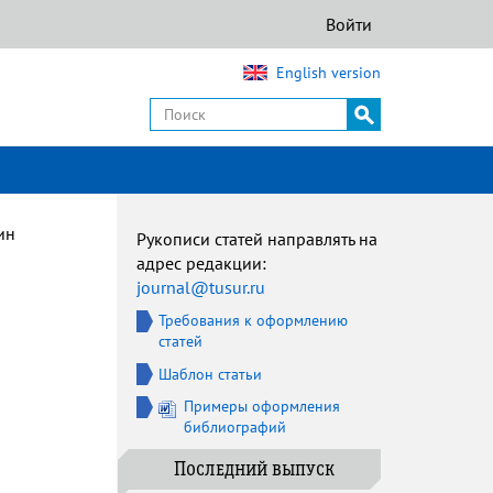
Войти
English version
ин
Рукописи статей направлять на
адрес редакции:
journal@tusur.ru
Требования к оформлению
статей
Шаблон статьи
Примеры оформления
библиографий
Последний выпуск