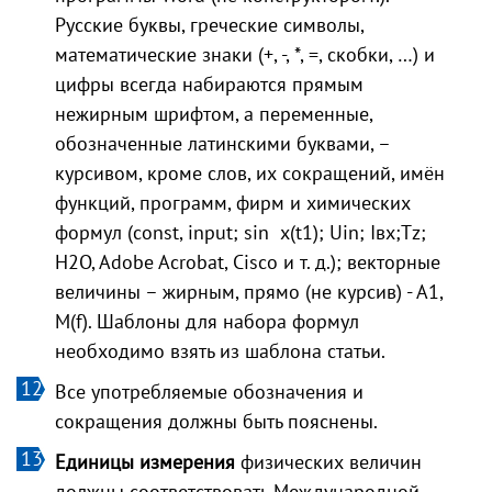
Русские буквы, греческие символы,
математические знаки (+, -, *, =, скобки, …) и
цифры всегда набираются прямым
нежирным шрифтом, а переменные,
обозначенные латинскими буквами, –
курсивом, кроме слов, их сокращений, имён
функций, программ, фирм и химических
формул (const, input; sin x(t1); Uin; Iвх;Тz;
H2O, Adobe Acrobat, Сisco и т. д.); векторные
величины – жирным, прямо (не курсив) - А1,
М(f). Шаблоны для набора формул
необходимо взять из шаблона статьи.
Все употребляемые обозначения и
сокращения должны быть пояснены.
Единицы измерения
физических величин
должны соответствовать Международной