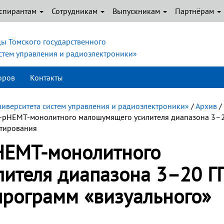
спирантам
Сотрудникам
Выпускникам
Партнёрам
ы Томского государственного
истем управления и радиоэлектроники»
оров
Контакты
ниверситета систем управления и радиоэлектроники»
/
Архив
/
s-pHEMT-монолитного малошумящего усилителя диапазона 3–2
ктирования
HEMT-монолитного
ителя диапазона 3–20 Г
программ «визуального»