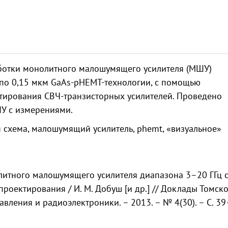
ботки монолитного малошумящего усилителя (МШУ)
 по 0,15 мкм GaAs-pHEMT-технологии, с помощью
тирования СВЧ-транзисторных усилителей. Проведено
У с измерениями.
 схема, малошумящий усилитель, phemt, «визуальное»
литного малошумящего усилителя диапазона 3–20 ГГц 
оектирования / И. М. Добуш [и др.] // Доклады Томск
вления и радиоэлектроники. – 2013. – № 4(30). – С. 39