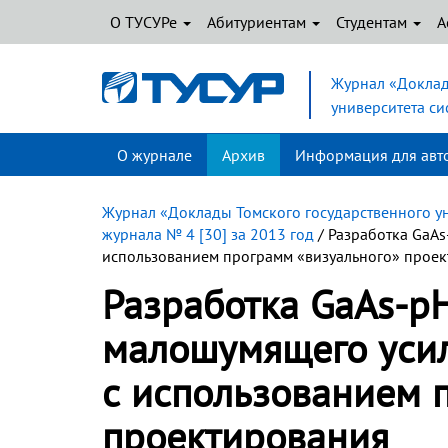
О ТУСУРе
Абитуриентам
Студентам
А
Журнал «Доклад
университета с
О журнале
Архив
Информация для авт
Журнал «Доклады Томского государственного у
журнала № 4 [30] за 2013 год
/ Разработка GaA
использованием программ «визуального» прое
Разработка GaAs-p
малошумящего усил
с использованием 
проектирования