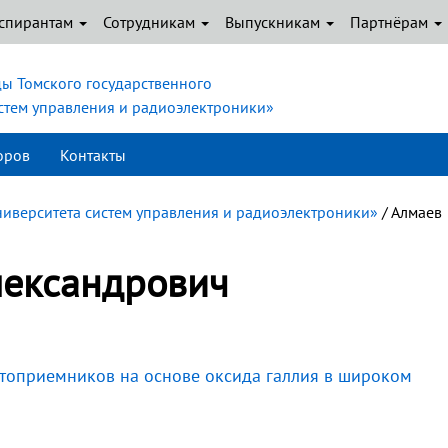
спирантам
Сотрудникам
Выпускникам
Партнёрам
ы Томского государственного
истем управления и радиоэлектроники»
оров
Контакты
ниверситета систем управления и радиоэлектроники»
/ Алмаев
лександрович
топриемников на основе оксида галлия в широком