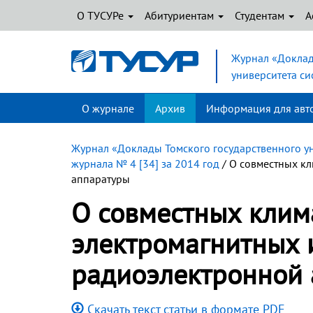
О ТУСУРе
Абитуриентам
Студентам
А
Журнал «Доклад
университета с
О журнале
Архив
Информация для авт
Журнал «Доклады Томского государственного у
журнала № 4 [34] за 2014 год
/ О совместных к
аппаратуры
О совместных клим
электромагнитных 
радиоэлектронной 
Скачать текст статьи в формате PDF