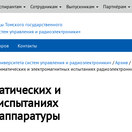
спирантам
Сотрудникам
Выпускникам
Партнёрам
ы Томского государственного
истем управления и радиоэлектроники»
оров
Контакты
ниверситета систем управления и радиоэлектроники»
/
Архив
/
лиматических и электромагнитных испытаниях радиоэлектронн
атических и
испытаниях
аппаратуры