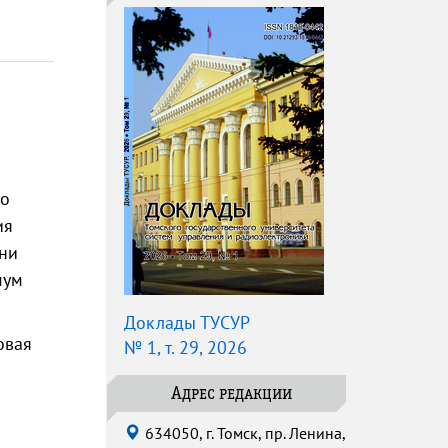
го
ия
вни
мум
Доклады ТУСУР
овая
№ 1, т. 29, 2026
Адрес редакции
634050, г. Томск, пр. Ленина,