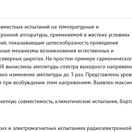
вместных испытаний на температурные и
тронной аппаратуры, применяемой в жестких условиях
ний, показывающие целесообразность проведения
жные механизмы возникновения естественных и
 северных широтах. На простом примере гармоническо
148 вычислены амплитуды спектра выходного напряжен
зано изменение амплитуды до 3 раз. Представлены уро
м при возбуждении этим напряжением. Выявлен макси
нитную совместимость, климатические испытания, борт
ских и электромагнитных испытаниях радиоэлектронной