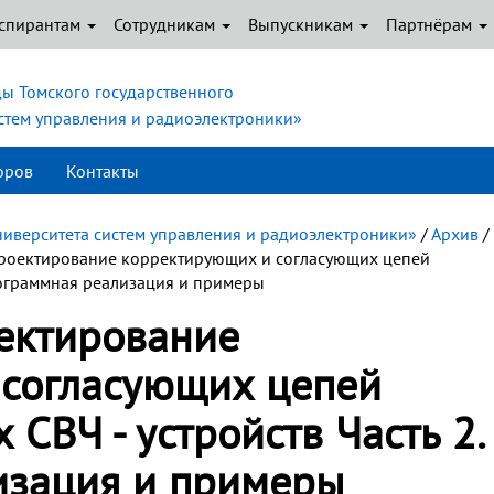
спирантам
Сотрудникам
Выпускникам
Партнёрам
ы Томского государственного
истем управления и радиоэлектроники»
оров
Контакты
ниверситета систем управления и радиоэлектроники»
/
Архив
/
 проектирование корректирующих и согласующих цепей
рограммная реализация и примеры
оектирование
согласующих цепей
СВЧ - устройств Часть 2.
изация и примеры