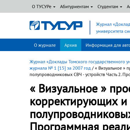
О ТУСУРе
Абитуриентам
Студентам
А
Журнал «Доклад
университета с
О журнале
Архив
Информация для авт
Журнал «Доклады Томского государственного у
журнала № 1 [15] за 2007 год
/ « Визуальное »
полупроводниковых СВЧ - устройств Часть 2. П
« Визуальное » пр
корректирующих и 
полупроводниковых 
Программная реал