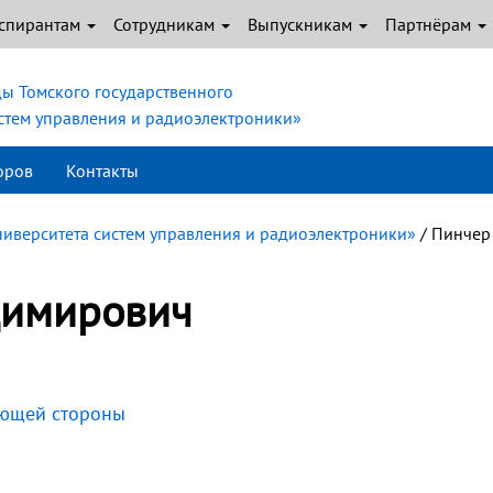
спирантам
Сотрудникам
Выпускникам
Партнёрам
ы Томского государственного
истем управления и радиоэлектроники»
оров
Контакты
ниверситета систем управления и радиоэлектроники»
/ Пинчер
димирович
ующей стороны