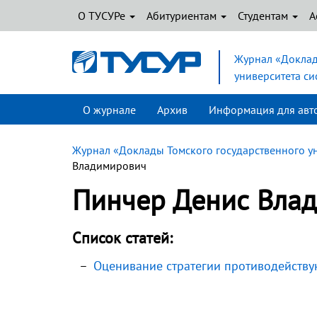
О ТУСУРе
Абитуриентам
Студентам
А
Журнал «Доклад
университета с
О журнале
Архив
Информация для авт
Журнал «Доклады Томского государственного у
Владимирович
Пинчер Денис Вла
Список статей:
Оценивание стратегии противодейств