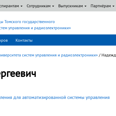
спирантам
Сотрудникам
Выпускникам
Партнёрам
ы Томского государственного
истем управления и радиоэлектроники»
оров
Контакты
ниверситета систем управления и радиоэлектроники»
/ Надеж
ргеевич
вления для автоматизированной системы управления