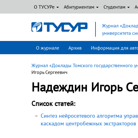
О ТУСУРе
Абитуриентам
Студентам
А
Журнал «Доклад
университета с
О журнале
Архив
Информация для авт
Журнал «Доклады Томского государственного у
Игорь Сергеевич
Надеждин Игорь Се
Список статей:
Синтез нейросетевого алгоритма упра
каскадом центробежных экстракторов