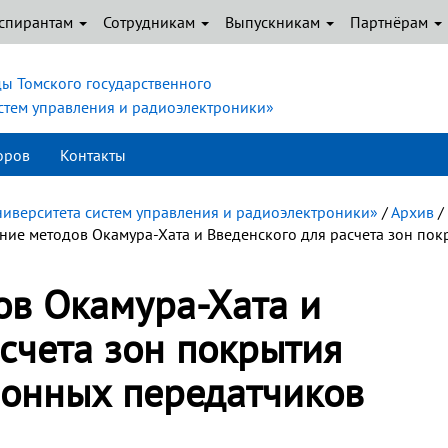
спирантам
Сотрудникам
Выпускникам
Партнёрам
ы Томского государственного
истем управления и радиоэлектроники»
оров
Контакты
ниверситета систем управления и радиоэлектроники»
/
Архив
/
ие методов Окамура-Хата и Введенского для расчета зон пок
в Окамура-Хата и
счета зон покрытия
онных передатчиков