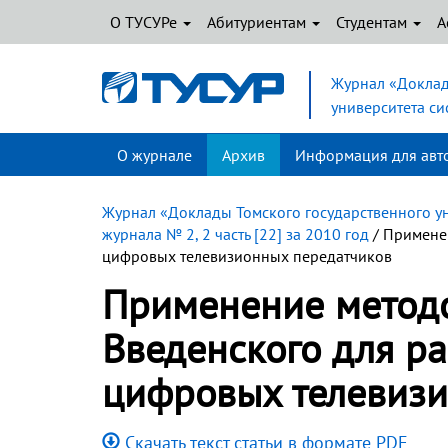
О ТУСУРе
Абитуриентам
Студентам
А
Журнал «Доклад
университета с
О журнале
Архив
Информация для авт
Журнал «Доклады Томского государственного у
журнала № 2, 2 часть [22] за 2010 год
/ Применен
цифровых телевизионных передатчиков
Применение методо
Введенского для ра
цифровых телевизи
Скачать текст статьи в формате PDF