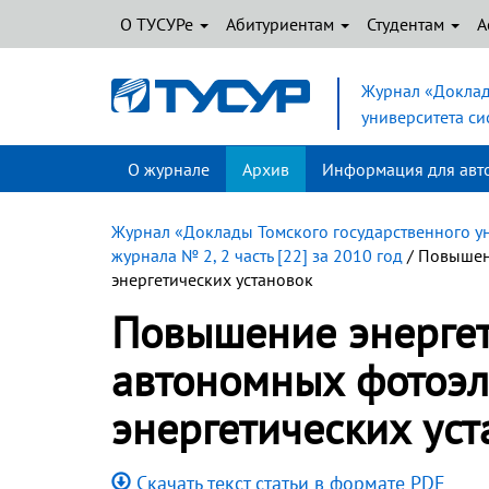
О ТУСУРе
Абитуриентам
Студентам
А
Журнал «Доклад
университета с
О журнале
Архив
Информация для авт
Журнал «Доклады Томского государственного у
журнала № 2, 2 часть [22] за 2010 год
/ Повышен
энергетических установок
Повышение энергет
автономных фотоэл
энергетических уст
Скачать текст статьи в формате PDF