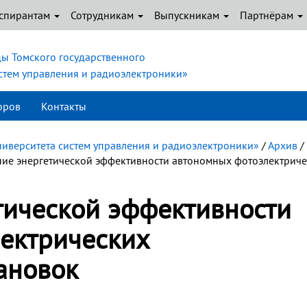
спирантам
Сотрудникам
Выпускникам
Партнёрам
ы Томского государственного
истем управления и радиоэлектроники»
оров
Контакты
ниверситета систем управления и радиоэлектроники»
/
Архив
/
ие энергетической эффективности автономных фотоэлектриче
ической эффективности
ектрических
ановок