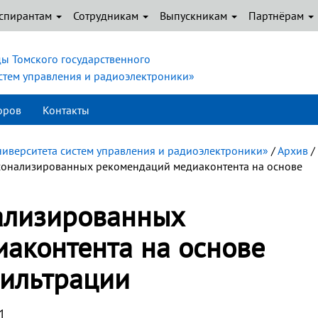
спирантам
Сотрудникам
Выпускникам
Партнёрам
ы Томского государственного
истем управления и радиоэлектроники»
оров
Контакты
ниверситета систем управления и радиоэлектроники»
/
Архив
/
сонализированных рекомендаций медиаконтента на основе
ализированных
аконтента на основе
ильтрации
1