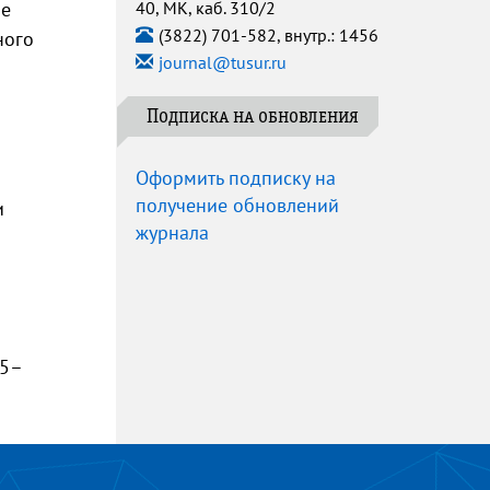
ое
40, МК, каб. 310/2
(3822) 701-582, внутр.: 1456
ного
journal@tusur.ru
Подписка на обновления
Оформить подписку на
получение обновлений
и
журнала
95–