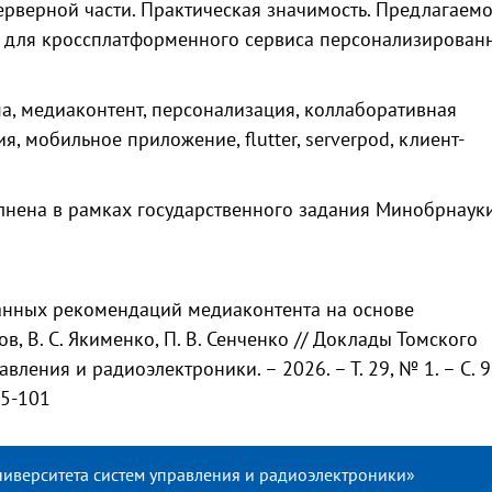
ерверной части. Практическая значимость. Предлагаем
а для кроссплатформенного сервиса персонализирован
а, медиаконтент, персонализация, коллаборативная
, мобильное приложение, flutter, serverpod, клиент-
нена в рамках государственного задания Минобрнаук
анных рекомендаций медиаконтента на основе
в, В. С. Якименко, П. В. Сенченко // Доклады Томского
вления и радиоэлектроники. – 2026. – Т. 29, № 1. – С. 
95-101
ниверситета систем управления и радиоэлектроники»