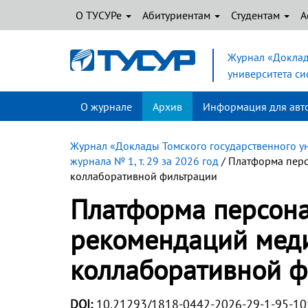
О ТУСУРе
Абитуриентам
Студентам
А
Журнал «Доклад
университета с
О журнале
Архив
Информация для авт
Журнал «Доклады Томского государственного у
журнала № 1, т. 29 за 2026 год
/ Платформа пер
коллаборативной фильтрации
Платформа персон
рекомендаций меди
коллаборативной ф
DOI:
10.21293/1818-0442-2026-29-1-95-10